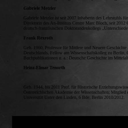
Gabriele Metzler
Gabriele Metzler ist seit 2007 Inhaberin des Lehrstuhls f
Direktorin des An-Instituts Centre Marc Bloch, seit 201
deutsch-französischen Doktorandenkollegs „Unterschiede 
Frank Rexroth
Geb. 1960, Professor für Mittlere und Neuere Geschichte a
Deutschlands, Fellow am Wissenschaftskolleg zu Berlin, 
Buchpublikationen u. a.: Deutsche Geschichte im Mittela
Heinz-Elmar Tenorth
Geb. 1944, bis 2011 Prof. für Historische Erziehungswiss
Österreichischen Akademie der Wissenschaften; Mitglied d
Universität Unter den Linden, 6 Bde, Berlin 2010/2012.