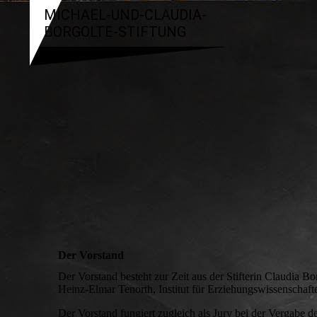
MICHAEL-UND-CLAUDIA-
BORGOLTE-STIFTUNG
Der Vorstand
Der Vorstand besteht zur Zeit aus der Stifterin Claudia Bo
Heinz-Elmar Tenorth, Institut für Erziehungswissenschaft
Der Vorstand fungiert zugleich als Jury bei der Vergabe 