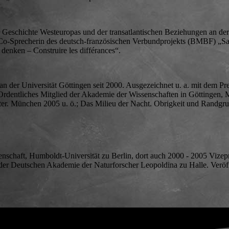
ür Geschichte Westeuropas und der transatlantischen Beziehungen an der 
2 Co-Sprecherin des deutsch-französischen Verbundprojekts (BMBF) „Sa
denken – Construire les différances“.
n der Universität Göttingen seit 2000. Ausgezeichnet u. a. mit dem Pr
Ordentliches Mitglied der Akademie der Wissenschaften in Göttingen, M
lter. München 2005 u. ö.; Das Milieu der Nacht. Obrigkeit und Randgru
enschaft, Humboldt-Universität zu Berlin, dort auch 2000 - 2005 Vizep
er Deutschen Akademie der Naturforscher Leopoldina zu Halle. Veröffe