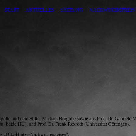
START
AKTUELLES
SATZUNG
NACHWUCHSPREIS
rgolte und dem Stifter Michael Borgolte sowie aus Prof. Dr. Gabriele Me
en (beide HU), und Prof. Dr. Frank Rexroth (Universität Göttingen).
des „Otto-Hintze-Nachwuchspreises“.