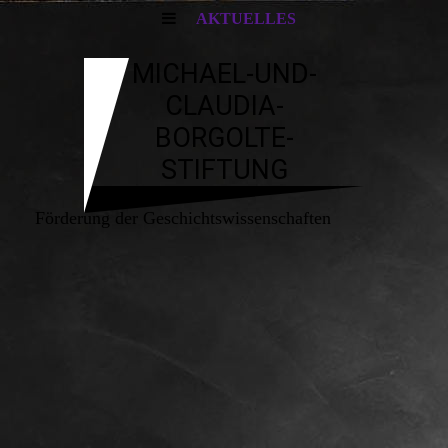
AKTUELLES
MICHAEL-UND-
CLAUDIA-
BORGOLTE-
STIFTUNG
Förderung der Geschichtswissenschaften