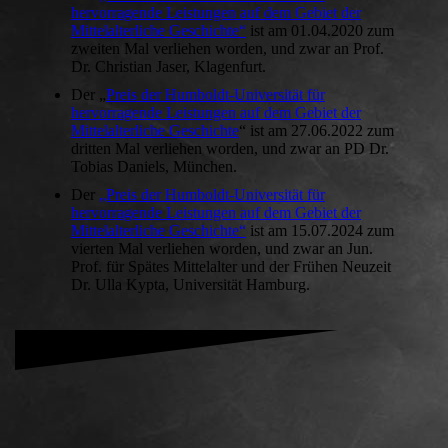
hervorragende Leistungen auf dem Gebiet der
Mittelalterliche Geschichte“
ist am 01.04.2020 zum
zweiten Mal verliehen worden, und zwar an Prof.
Dr. Christian Jaser, Klagenfurt.
Der „
Preis der Humboldt-Universität für
hervorragende Leistungen auf dem Gebiet der
Mittelalterliche Geschichte
“ ist am 27.06.2022 zum
dritten Mal verliehen worden, und zwar an PD Dr.
Tobias Daniels, München.
Der
„Preis der Humboldt-Universität für
hervorragende Leistungen auf dem Gebiet der
Mittelalterliche Geschichte“
ist am 15.07.2024 zum
vierten Mal verliehen worden, und zwar an Jun.
Prof. für Spätes Mittelalter und der Frühen Neuzeit
Dr. Ulla Kypta, Universität Hamburg.