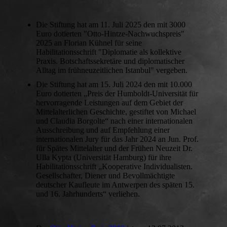
Die Stiftung hat am 11. Juli 2025 den mit 3000
Euro dotierten "Otto-Hintze-Nachwuchspreis"
2025 an Florian Kühnel für seine
Habilitationsschrift "Diplomatie als kollektive
Praxis. Botschaftssekretäre und diplomatischer
Alltag im frühneuzeitlichen Istanbul" vergeben.
Die Stiftung hat am 15. Juli 2024 den mit 10.000
Euro dotierten „Preis der Humboldt-Universität für
hervorragende Leistungen auf dem Gebiet der
Mittelalterlichen Geschichte, gestiftet von Michael
und Claudia Borgolte“ nach einer internationalen
Ausschreibung und auf Empfehlung einer
internationalen Jury für das Jahr 2024 an Jun. Prof.
für Spätes Mittelalter und der Frühen Neuzeit Dr.
Ulla Kypta (Universität Hamburg) für ihre
Habilitationsschrift „Kooperative Individualisten.
Gesellschafter, Diener und Bevollmächtigte
deutscher Kaufleute im Antwerpen des späten 15.
und 16. Jahrhunderts“ verliehen.