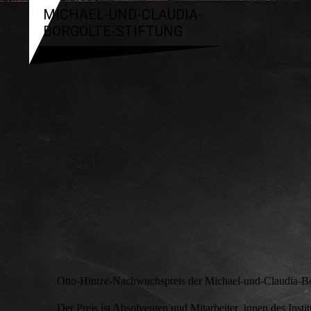
MICHAEL-UND-CLAUDIA-
BORGOLTE-STIFTUNG
Otto-Hintze-Nachwuchspreis der Michael-und-Claudia-B
Der Preis ist Absolventen und Mitarbeiter_innen des Insti