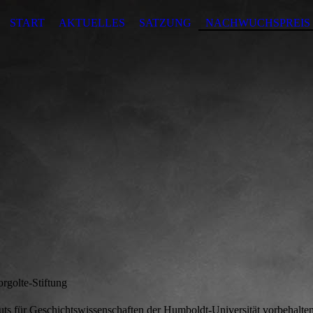
START
AKTUELLES
SATZUNG
NACHWUCHSPREIS
orgolte-Stiftung
tuts für Geschichtswissenschaften der Humboldt-Universität vorbehalten