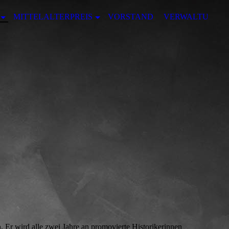
MITTELALTERPREIS
VORSTAND
VERWALTUNG
. Er wird alle zwei Jahre an promovierte Historikerinnen