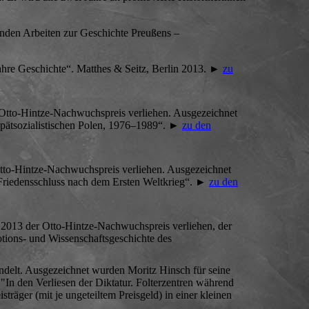
genden Arbeiten zur Geschichte Preußens –
ahre Geschichte“. Matthes & Seitz, Berlin 2013. ►
zu
 Otto-Hintze-Nachwuchspreis verliehen. Ausgezeichnet
 spätsozialistischen Polen, 1976–1989“. ►
zu den
Otto-Hintze-Nachwuchspreis verliehen. Ausgezeichnet
 Friedensschluss nach dem Ersten Weltkrieg“. ►
zu den
 2013 der Otto-Hintze-Nachwuchspreis verliehen, der
otions- und Wissenschaftsgeschichte des
delt. Ausgezeichnet wurden Moritz Hinsch für seine
"In den Verliesen der Diktatur. Folterzentren während
räger (mit je ungeteiltem Preisgeld) in einer kleinen