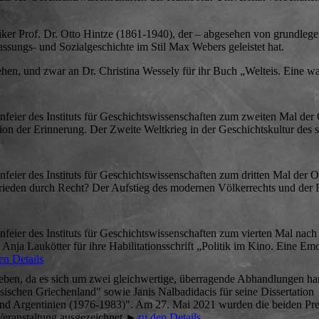
oriker Prof. Dr. Otto Hintze (1861-1940), der – abgesehen von grundle
assungs- und Sozialgeschichte im Stil Max Webers geleistet hat.
hen, und zwar an Dr. Christina Wessely für ihr Buch „Welteis. Eine w
eier des Instituts für Geschichtswissenschaften zum zweiten Mal der
ution der Erinnerung. Der Zweite Weltkrieg in der Geschichtskultur des
eier des Instituts für Geschichtswissenschaften zum dritten Mal der 
„Frieden durch Recht? Der Aufstieg des modernen Völkerrechts und der
eier des Instituts für Geschichtswissenschaften zum vierten Mal nach
Anja Laukötter für ihre Habilitationsschrift „Politik im Kino. Eine Em
en Details
ben, da es sich um zwei gleichwertige, überragende Abhandlungen han
ischen Griechenland" sowie Janis Nalbadidacis für seine Dissertation 
nd Argentinien (1976-1983)". Am 27. Mai 2021 wurden die beiden Preist
 Veranstaltung ausgezeichnet.►
zu den Details