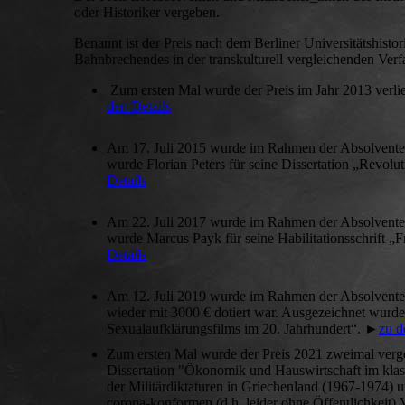
oder Historiker vergeben.
Benannt ist der Preis nach dem Berliner Universitätshist
Bahnbrechendes in der transkulturell-vergleichenden Verf
Zum ersten Mal wurde der Preis im Jahr 2013 verlie
den Details
Am 17. Juli 2015 wurde im Rahmen der Absolventenf
wurde Florian Peters für seine Dissertation „Revol
Details
Am 22. Juli 2017 wurde im Rahmen der Absolventenf
wurde Marcus Payk für seine Habilitationsschrift 
Details
Am 12. Juli 2019 wurde im Rahmen der Absolventenf
wieder mit 3000 € dotiert war. Ausgezeichnet wurde 
Sexualaufklärungsfilms im 20. Jahrhundert“. ►
zu d
Zum ersten Mal wurde der Preis 2021 zweimal verge
Dissertation "Ökonomik und Hauswirtschaft im klass
der Militärdiktaturen in Griechenland (1967-1974) u
corona-konformen (d.h. leider ohne Öffentlichkeit)